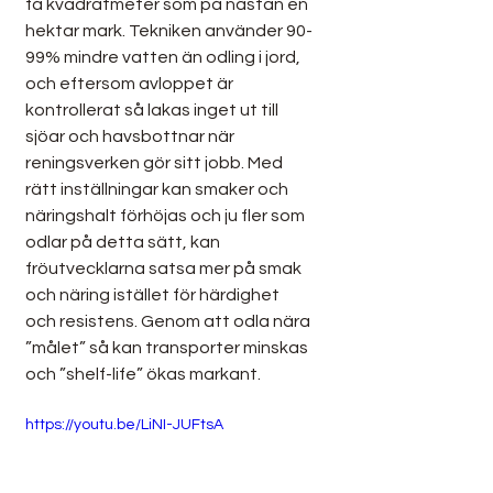
få kvadratmeter som på nästan en 
hektar mark. Tekniken använder 90-
99% mindre vatten än odling i jord, 
och eftersom avloppet är 
kontrollerat så lakas inget ut till 
sjöar och havsbottnar när 
reningsverken gör sitt jobb. Med 
rätt inställningar kan smaker och 
näringshalt förhöjas och ju fler som 
odlar på detta sätt, kan 
fröutvecklarna satsa mer på smak 
och näring istället för härdighet 
och resistens. Genom att odla nära 
”målet” så kan transporter minskas 
och ”shelf-life” ökas markant.
https://youtu.be/LiNI-JUFtsA