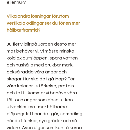
eller hur?
Vilka andra lösningar förutom 
vertikala odlingar ser du för en mer 
hållbar framtid?
Ju fler vi blir på Jorden desto mer 
mat behöver vi. Vi måste minska 
koldioxidutsläppen, spara vatten 
och hushålla med brukbar mark, 
också rädda våra ängar och 
skogar. Hur ska det gå ihop? För 
våra kalorier - stärkelse, protein 
och fett - kommer vi behöva våra 
fält och ängar som absolut kan 
utvecklas mot mer hållbarhet: 
plöjningsfritt när det går, samodling 
när det funkar, nya grödor och så 
vidare. Även alger som kan få korna 