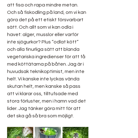
att fisa och rapa mindre metan. 
Och så fiskodling på land, om vi kan 
göra det på ett etiskt försvarbart 
sätt. Och allt som vi kan odla i 
havet: alger, musslor eller varför 
inte sjögurkor? Plus ”odlat kött” 
och alla finurliga sätt att blanda 
vegetariska ingredienser för att få 
med köttätarna på båten. Jag är i 
huvudsak teknikoptimist, men inte 
helt. Vi kanske inte lyckas vända 
skutan helt, men kanske så pass 
att vi klarar oss, tilltufsade med 
stora förluster, men i hamn vad det 
lider. Jag tänker göra mitt för att 
det ska gå så bra som möjligt.