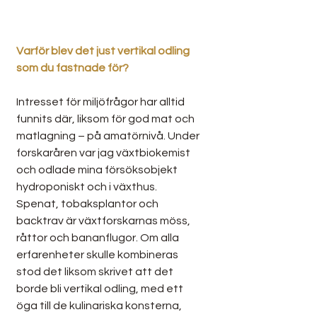
Varför blev det just vertikal odling 
som du fastnade för?
Intresset för miljöfrågor har alltid 
funnits där, liksom för god mat och 
matlagning – på amatörnivå. Under 
forskaråren var jag växtbiokemist 
och odlade mina försöksobjekt 
hydroponiskt och i växthus. 
Spenat, tobaksplantor och 
backtrav är växtforskarnas möss, 
råttor och bananflugor. Om alla 
erfarenheter skulle kombineras 
stod det liksom skrivet att det 
borde bli vertikal odling, med ett 
öga till de kulinariska konsterna, 