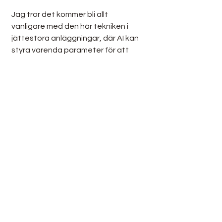
Jag tror det kommer bli allt 
vanligare med den här tekniken i 
jättestora anläggningar, där AI kan 
styra varenda parameter för att 
klämma ut de sista procenten. Men 
det finns också behov för odlingar i 
den lilla skalan, och mitt i mellan. Här 
gäller det att hålla tekniken så billig 
som möjligt, men fortfarande 
professionell. Jag gick igenom över 
två hundra företag när jag skulle 
välja vilka jag ville börja med. Jag 
har vaskat fram tre som får mitt 
fokus här i början, men har fler på 
lut. De skulle vara enkla att komma 
igång med, flexibla och skalbara 
utan att kosta för mycket. De skulle 
starta på en produktionsnivå som 