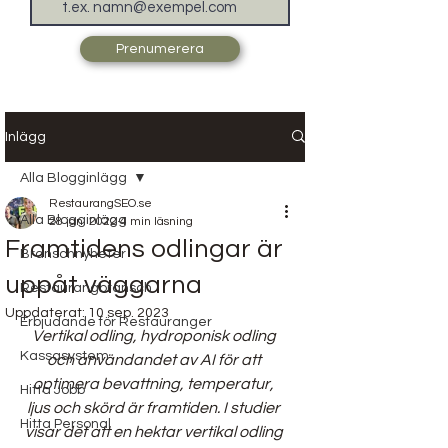
Prenumerera
Inlägg
Alla Blogginlägg
RestaurangSEO.se
Alla Blogginlägg
28 jan. 2022
4 min läsning
Framtidens odlingar är
Branschnyheter
uppåt väggarna
Restaurangbransch
Uppdaterat:
10 sep. 2023
Erbjudande för Restauranger
Vertikal odling, hydroponisk odling 
Kassasystem
och användandet av AI för att 
optimera bevattning, temperatur, 
Hitta Jobb
ljus och skörd är framtiden. I studier 
Hitta Personal
visar det att en hektar vertikal odling 