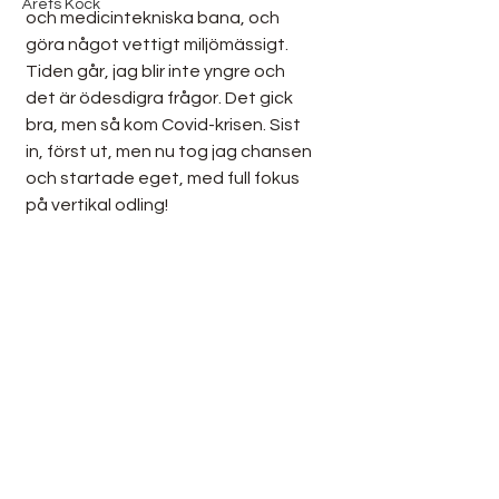
Årets Kock
och medicintekniska bana, och 
göra något vettigt miljömässigt. 
Tiden går, jag blir inte yngre och 
det är ödesdigra frågor. Det gick 
bra, men så kom Covid-krisen. Sist 
in, först ut, men nu tog jag chansen 
och startade eget, med full fokus 
på vertikal odling!