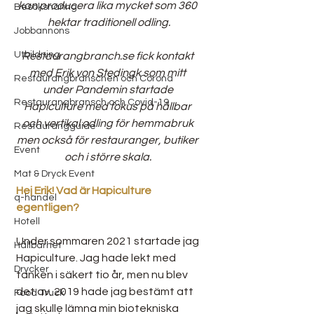
kan producera lika mycket som 360 
Besöksnäring
hektar traditionell odling.
Jobbannons
Utbildning
Restaurangbranch.se fick kontakt 
med Erik von Stedingk som mitt 
Restaurangbranschen och Corona
under Pandemin startade 
Restaurangbransch och Covid-19
Hapiculture med fokus på hållbar 
och vertikal odling för hemmabruk 
Restaurangguide
men också för restauranger, butiker 
Event
och i större skala. 
Mat & Dryck Event
Hej Erik! Vad är Hapiculture 
q-handel
egentligen?
Hotell
Under sommaren 2021 startade jag 
Hållbarhet
Hapiculture. Jag hade lekt med 
Drycker
tanken i säkert tio år, men nu blev 
det av. 2019 hade jag bestämt att 
Food Truck
jag skulle lämna min biotekniska 