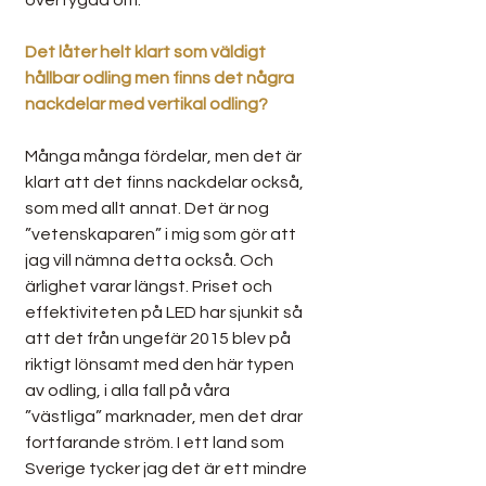
övertygad om.
Det låter helt klart som väldigt 
hållbar odling men finns det några 
nackdelar med vertikal odling?
Många många fördelar, men det är 
klart att det finns nackdelar också, 
som med allt annat. Det är nog 
”vetenskaparen” i mig som gör att 
jag vill nämna detta också. Och 
ärlighet varar längst. Priset och 
effektiviteten på LED har sjunkit så 
att det från ungefär 2015 blev på 
riktigt lönsamt med den här typen 
av odling, i alla fall på våra 
”västliga” marknader, men det drar 
fortfarande ström. I ett land som 
Sverige tycker jag det är ett mindre 