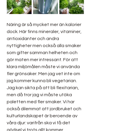
Näring är så mycket mer än kalorier 
dock. Här finns mineraler, vitaminer, 
antioxidanter och andra 
nyttigheter men också alla smaker 
som gifter samman helheten och 
gör maten mer intressant. För att 
klara miljömålen måste vi använda 
fler grönsaker. Men jag vet inte om 
jag kommer kunna bli vegetarian. 
Jag kan sikta på att bli flexitarian, 
men då tror jag vi måste utöka 
paletten med fler smaker. Vi har 
också dilemmat att jordbruket och 
kulturlandskapet är beroende av 
våra djur: varifrån ska vi få det 
gödsel vi trots allt kommer 