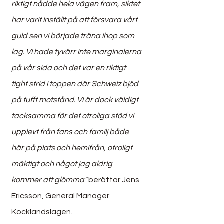
riktigt nådde hela vägen fram, siktet 
har varit inställt på att försvara vårt 
guld sen vi började träna ihop som 
lag. Vi hade tyvärr inte marginalerna 
på vår sida och det var en riktigt 
tight strid i toppen där Schweiz bjöd 
på tufft motstånd. Vi är dock väldigt 
tacksamma för det otroliga stöd vi 
upplevt från fans och familj både 
här på plats och hemifrån, otroligt 
mäktigt och något jag aldrig 
kommer att glömma"
 berättar Jens 
Ericsson, General Manager 
Kocklandslagen.