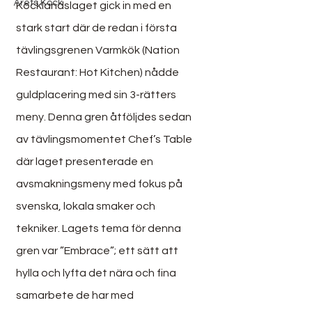
Årets Kock
Kocklandslaget gick in med en 
stark start där de redan i första 
tävlingsgrenen Varmkök (Nation 
Restaurant: Hot Kitchen) nådde 
guldplacering med sin 3-rätters 
meny. Denna gren åtföljdes sedan 
av tävlingsmomentet Chef’s Table 
där laget presenterade en 
avsmakningsmeny med fokus på 
svenska, lokala smaker och 
tekniker. Lagets tema för denna 
gren var ”Embrace”; ett sätt att 
hylla och lyfta det nära och fina 
samarbete de har med 