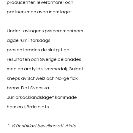
producenter, leverantörer och 
partners men även inom laget.
Under tävlingens prisceremoni som 
ägde rum i torsdags 
presenterades de slutgiltiga 
resultaten och Sverige belönades 
med en ärofylld silvermedalj. Guldet 
kneps av Schweiz och Norge fick 
brons. Det Svenska 
Juniorkocklandslaget kammade 
hem en fjärde plats.
"- Vi är såklart besvikna att vi inte 