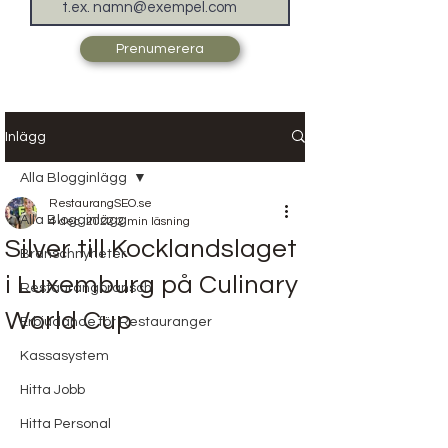
Prenumerera
Inlägg
Alla Blogginlägg
RestaurangSEO.se
Alla Blogginlägg
4 dec. 2022
2 min läsning
Silver till Kocklandslaget
Branschnyheter
i Luxemburg på Culinary
Restaurangbransch
World Cup
Erbjudande för Restauranger
Kassasystem
Hitta Jobb
Hitta Personal