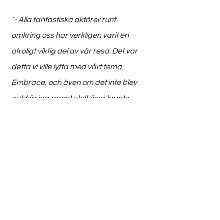
"- Alla fantastiska aktörer runt 
omkring oss har verkligen varit en 
otroligt viktig del av vår resa. Det var 
detta vi ville lyfta med vårt tema 
Embrace, och även om det inte blev 
guld är jag grymt stolt över lagets 
prestationer under detta VM. Nu 
blickar vi framåt och laddar inför OS 
2024!" 
berättar Marie Skogström, 
Coach för Kocklandslaget.
Culinary World Cup