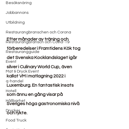
Besöksnäring
Jobbannons
Utbildning
Restaurangbranschen och Corona
Efter månader av träning och 
Restaurangbransch och Covid-19
förberedelser i Framtidens Kök tog 
Restaurangguide
det Svenska Kocklandslaget igår 
Event
silver i Culinary World Cup, även 
Mat & Dryck Event
kallat VM i matlagning 2022 i 
q-handel
Luxemburg. En fantastisk insats 
Hotell
som ännu en gång visar på 
Hållbarhet
Sveriges höga gastronomiska nivå 
Drycker
och rykte.
Food Truck