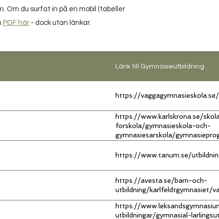
. Om du surfat in på en mobil (tabeller
n
PDF här
- dock utan länkar.
Länk till Gymnasieutbildning
https://vaggagymnasieskola.se
https://www.karlskrona.se/skol
forskola/gymnasieskola-och-
gymnasiesarskola/gymnasiepro
livsmedelsprogrammet-inriktnin
rlkok2/
https://www.tanum.se/utbild
https://avesta.se/barn-och-
utbildning/karlfeldtgymnasiet/
https://www.leksandsgymnasiu
utbildningar/gymnasial-larlingsu