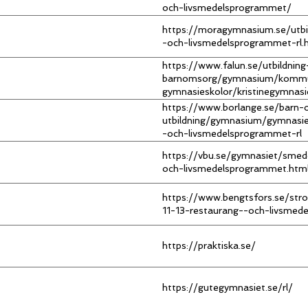
och-livsmedelsprogrammet/
https://moragymnasium.se/utbi
-och-livsmedelsprogrammet-rl.
https://www.falun.se/utbildning
barnomsorg/gymnasium/komm
gymnasieskolor/kristinegymnasi
-och-livsmedelsprogrammet.ht
https://www.borlange.se/barn-
utbildning/gymnasium/gymnasi
-och-livsmedelsprogrammet-rl
https://vbu.se/gymnasiet/smed
och-livsmedelsprogrammet.htm
https://www.bengtsfors.se/str
11-13-restaurang--och-livsmed
https://praktiska.se/
https://gutegymnasiet.se/rl/