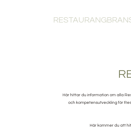
RESTAURANGBRANS
HEM
RESTAU
R
Här hittar du information om alla R
och kompetensutveckling för Rest
Här kommer du att hit