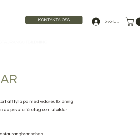
KONTAKTA OSS
>>> Logga in
STAURANGUTBILDNING
ANNONSERA
GAR
rt att fylla på med vidareutbildning
n de privata företag som utbildar
m restaurangbranschen.