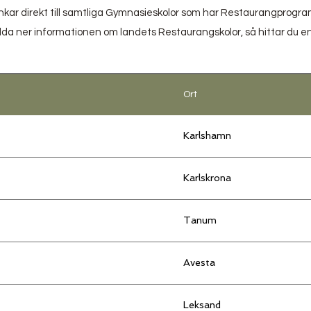
änkar direkt till samtliga Gymnasieskolor som har Restaurangprogram
l ladda ner informationen om landets Restaurangskolor, så hittar du e
Ort
Karlshamn
Karlskrona
Tanum
Avesta
Leksand