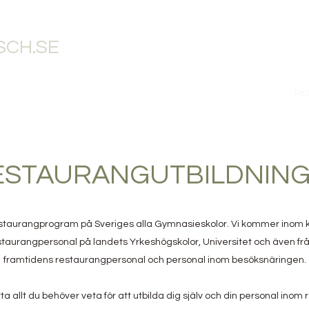
CH.SE
RANGBLOGG
RESTAURANGTJÄNSTER
RESTAURANGBUTIK
RE
ESTAURANGUTBILDNIN
estaurangprogram på Sveriges alla Gymnasieskolor. Vi kommer inom ko
aurangpersonal på landets Yrkeshögskolor, Universitet och även frå
framtidens restaurangpersonal och personal inom besöksnäringen.
ta allt du behöver veta för att utbilda dig själv och din personal ino