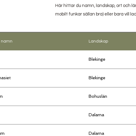
Här hittar du namn, landskap, ort och l
mobilt funkar sällan bra) eller bara vil
s namn
Landskap
Blekinge
asiet
Blekinge
um
Bohuslän
Dalarna
um
Dalarna