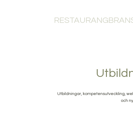
RESTAURANGBRANS
HEM
RESTAU
Utbild
Utbildningar, kompetensutveckling, web
och ny