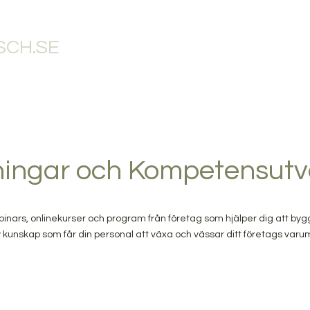
CH.SE
RANGBLOGG
RESTAURANGTJÄNSTER
RESTAURANGBUTIK
RE
ningar och Kompetensutv
inars, onlinekurser och program från företag som hjälper dig att by
 kunskap som får din personal att växa och vässar ditt företags var