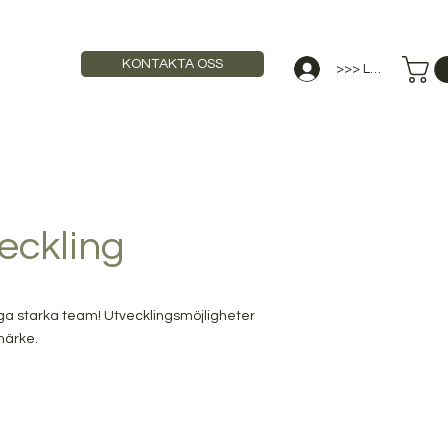
KONTAKTA OSS
>>> Logga in
STAURANGUTBILDNING
ANNONSERA
eckling
gga starka team! Utvecklingsmöjligheter
umärke.