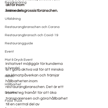
Besöksnäring
aktör inom 
livsmedelsgrossistbranschen. 
Jobbannons
Utbildning
Restaurangbranschen och Corona
Restaurangbransch och Covid-19
Restaurangguide
Event
Mat & Dryck Event
Initiativet möjliggör för kunderna 
q-handel
att göra aktiva val för att minska 
sin klimatpåverkan och främjar 
Hotell
hållbarheten inom 
Hållbarhet
restaurangbranschen. Det är ett 
stort steg framåt för att öka 
Drycker
transparensen och göra hållbarhet 
Food Truck
till en central del av 