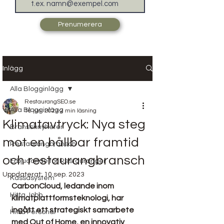
Prenumerera
Inlägg
Alla Blogginlägg
RestaurangSEO.se
Alla Blogginlägg
16 juni 2023
2 min läsning
Klimatavtryck: Nya steg
Branschnyheter
mot en hållbar framtid
Restaurangbransch
och restaurangbransch
Erbjudande för Restauranger
Uppdaterat:
10 sep. 2023
Kassasystem
CarbonCloud, ledande inom 
Hitta Jobb
klimatplattformsteknologi, har 
ingått ett strategiskt samarbete 
Hitta Personal
med Out of Home, en innovativ 