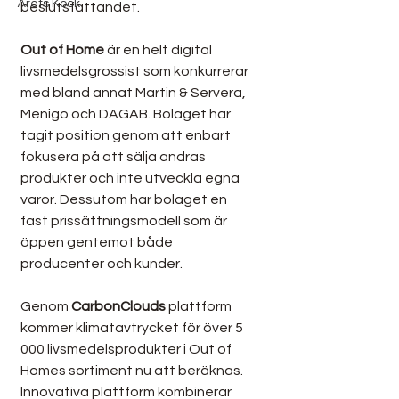
Årets Kock
beslutsfattandet.
Out of Home
 är en helt digital 
livsmedelsgrossist som konkurrerar 
med bland annat Martin & Servera, 
Menigo och DAGAB. Bolaget har 
tagit position genom att enbart 
fokusera på att sälja andras 
produkter och inte utveckla egna 
varor. Dessutom har bolaget en 
fast prissättningsmodell som är 
öppen gentemot både 
producenter och kunder.
Genom 
CarbonClouds
 plattform 
kommer klimatavtrycket för över 5 
000 livsmedelsprodukter i Out of 
Homes sortiment nu att beräknas. 
Innovativa plattform kombinerar 