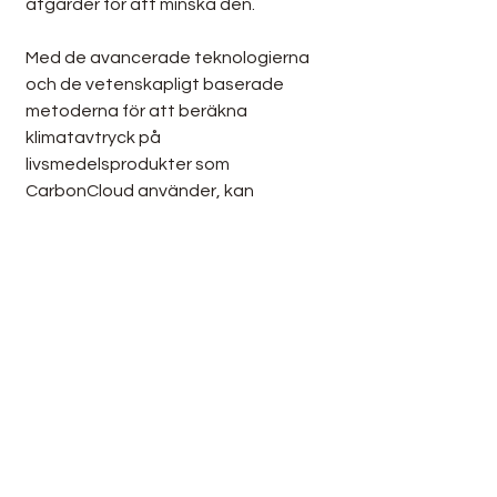
åtgärder för att minska den.
Med de avancerade teknologierna 
och de vetenskapligt baserade 
metoderna för att beräkna 
klimatavtryck på 
livsmedelsprodukter som 
CarbonCloud använder, kan 
restauranger ta mer hållbara 
beslut och erbjuda sina kunder ett 
grönt och ansvarsfullt alternativ. 
Samarbeten som dessa bidrar 
givetvis till att främja hållbarheten 
inom restaurangbranschen och 
besöksnäringen som helhet, vilket 
resulterar i minskad klimatpåverkan 
och en mer hållbar framtid för oss 
alla.