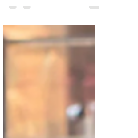
Under 2023 har GastroMedia Group
Sweden AB ambitionen att lansera flertalet
nischade hemsidor med anknytning till
Restaurangbransch och...