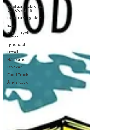
Restaurangbransch
och Covid-19
Restaurangguide
Event
Mat & Dryck
Event
q-handel
Hotell
Hållbarhet
Drycker
Food Truck
Årets Kock