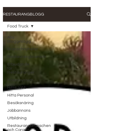
RESTAURANGBLOGG
Food Truck
Alla
Blogginlägg
Branschnyheter
Restaurangbransch
Erbjudande
för
Restauranger
Kassasystem
Hitta Jobb
Hitta Personal
Besöksnäring
Jobbannons
Utbildning
Restaurangbranschen
och Corona