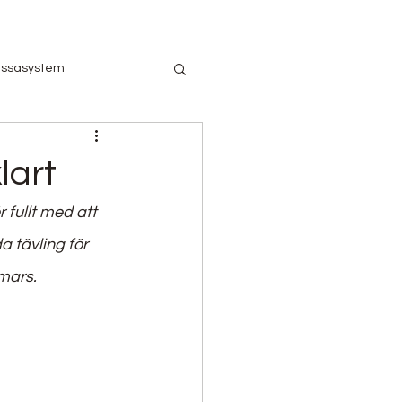
ssasystem
branschen och Corona
lart
fullt med att 
andel
Hotell
 tävling för 
mars.