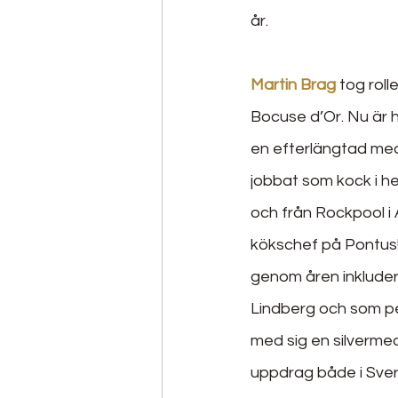
år.
Martin Brag
 tog rol
Bocuse d’Or. Nu är 
en efterlängtad meda
jobbat som kock i he
och från Rockpool i
kökschef på Pontus!
genom åren inkluder
Lindberg och som pe
med sig en silverme
uppdrag både i Sveri