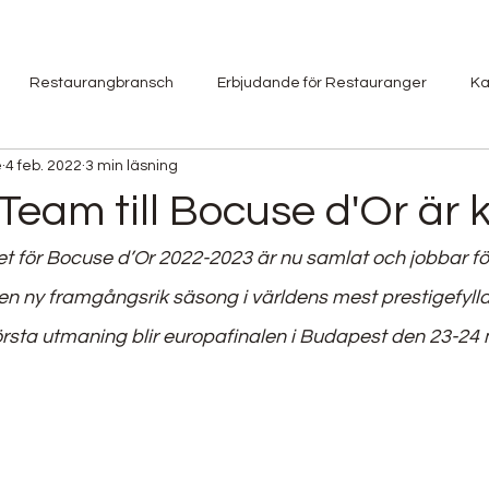
Restaurangbransch
Erbjudande för Restauranger
Ka
e
4 feb. 2022
3 min läsning
Besöksnäring
Jobbannons
Utbildning
Restaurang
Team till Bocuse d'Or är k
 för Bocuse d’Or 2022-2023 är nu samlat och jobbar för 
Restaurangguide
Event
Mat & Dryck Event
q-h
 en ny framgångsrik säsong i världens mest prestigefyllda
örsta utmaning blir europafinalen i Budapest den 23-24 
d Truck
Årets Kock