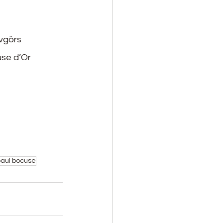
vgörs 
se d’Or 
paul bocuse