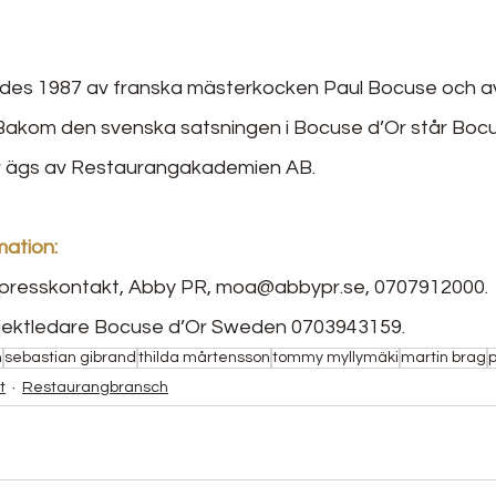
des 1987 av franska mästerkocken Paul Bocuse och a
. Bakom den svenska satsningen i Bocuse d’Or står Bocu
ur ägs av Restaurangakademien AB.
mation:
resskontakt, Abby PR, moa@abbypr.se, 0707912000.
jektledare Bocuse d’Or Sweden 0703943159.
n
sebastian gibrand
thilda mårtensson
tommy myllymäki
martin brag
t
Restaurangbransch