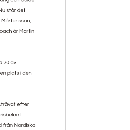
u står det 
a Mårtensson, 
oach är Martin 
d 20 av 
n plats i den 
trävat efter 
risbelönt 
d från Nordiska 