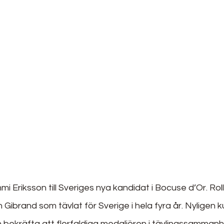
mi Eriksson till Sveriges nya kandidat i Bocuse d’Or. Rol
 Gibrand som tävlat för Sverige i hela fyra år. Nyligen 
 bekräfta att flerfaldiga medaljören i tävlingssamman