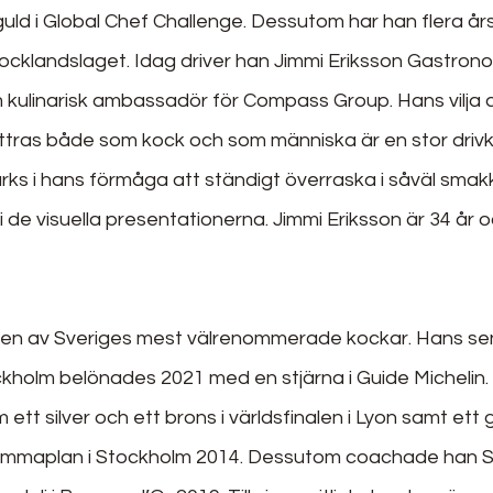
ld i Global Chef Challenge. Dessutom har han flera år
cklandslaget. Idag driver han Jimmi Eriksson Gastronomi
ulinarisk ambassadör för Compass Group. Hans vilja a
ttras både som kock och som människa är en stor drivk
ks i hans förmåga att ständigt överraska i såväl smak
 de visuella presentationerna. Jimmi Eriksson är 34 år 
r en av Sveriges mest välrenommerade kockar. Hans sen
kholm belönades 2021 med en stjärna i Guide Michelin. 
t silver och ett brons i världsfinalen i Lyon samt ett gu
emmaplan i Stockholm 2014. Dessutom coachade han S