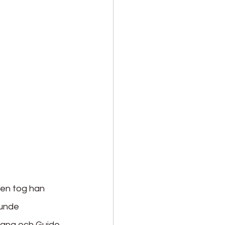
len tog han 
kunde 
hang och Guide 