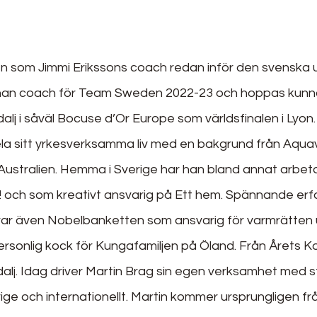
len som Jimmi Erikssons coach redan inför den svenska u
han coach för Team Sweden 2022-23 och hoppas kunna l
lj i såväl Bocuse d’Or Europe som världsfinalen i Lyon.
la sitt yrkesverksamma liv med en bakgrund från Aquav
 Australien. Hemma i Sverige har han bland annat arbet
 och som kreativt ansvarig på Ett hem. Spännande erf
ar även Nobelbanketten som ansvarig för varmrätten 
rsonlig kock för Kungafamiljen på Öland. Från Årets K
dalj. Idag driver Martin Brag sin egen verksamhet med 
ge och internationellt. Martin kommer ursprungligen fr