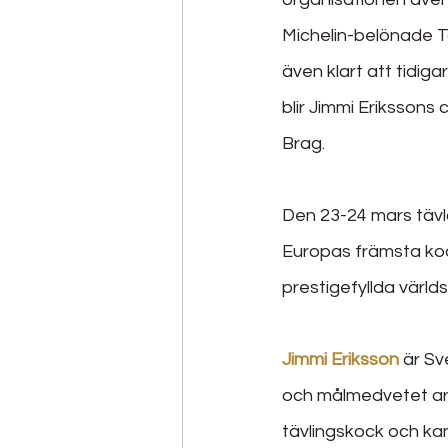
Michelin-belönade T
även klart att tidig
blir Jimmi Erikssons
Brag.
Den 23-24 mars tävl
Europas främsta kock
prestigefyllda världs
Jimmi Eriksson
 är Sv
och målmedvetet arbe
tävlingskock och kan