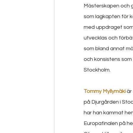
Mästerskapen och gu
som lagkapten för ko
med uppdraget som k
utvecklas och förbä
som bland annat mär
och konsistens som i
Stockholm.
Tommy Myllymäki
 ä
på Djurgården i Stoc
har han kammat hem et
Europafinalen på h