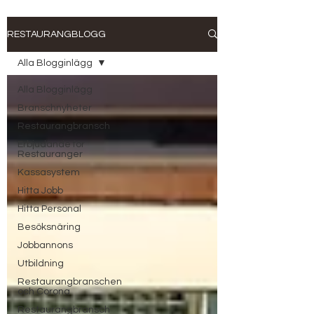
RESTAURANGBLOGG
Alla Blogginlägg
Alla Blogginlägg
Branschnyheter
Restaurangbransch
Erbjudande för
Restauranger
Kassasystem
Hitta Jobb
Hitta Personal
Besöksnäring
Jobbannons
Utbildning
Restaurangbranschen
och Corona
Restaurangbransch