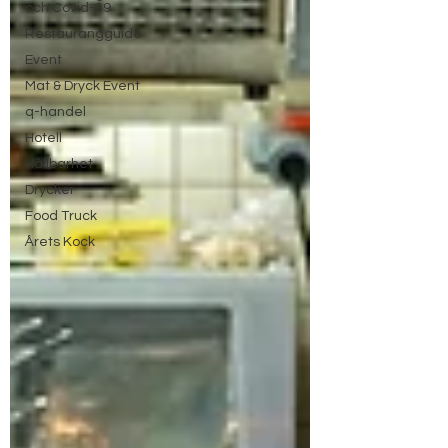
och Covid-19
Restaurangguide
Event
Mat & Dryck Event
q-handel
Hotell
Hållbarhet
Drycker
Food Truck
Årets Kock