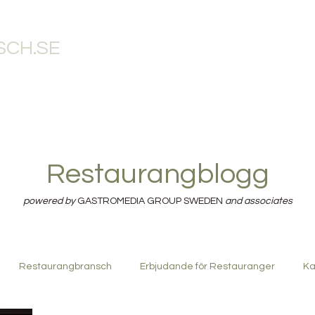
CH.SE
RANGBLOGG
RESTAURANGTJÄNSTER
RESTAURANGBUTIK
RE
Restaurangblogg
powered by
GASTROMEDIA GROUP SWEDEN
and associates
Restaurangbransch
Erbjudande för Restauranger
Ka