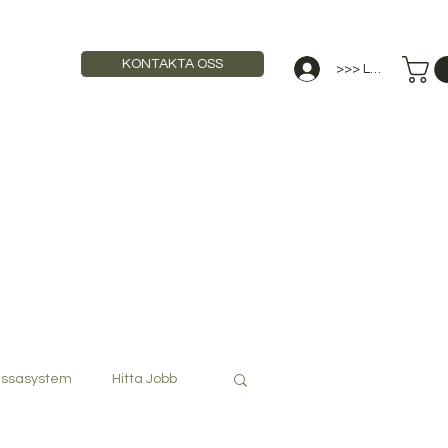
KONTAKTA OSS
>>> Logga in
STAURANGUTBILDNING
ANNONSERA
ssasystem
Hitta Jobb