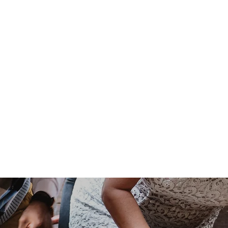
Corona
andel
Hotell