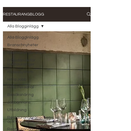
RESTAURANGBLOGG
Alla Blogginlägg
Alla Blogginlägg
Branschnyheter
Restaurangbransch
Erbjudande för
Restauranger
Kassasystem
Hitta Jobb
Hitta Personal
Besöksnäring
Jobbannons
Utbildning
Restaurangbranschen
och Corona
Restaurangbransch