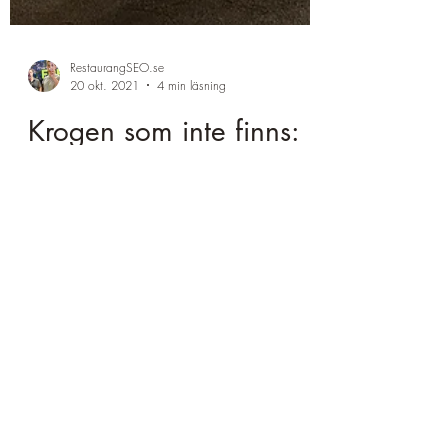
RestaurangSEO.se
20 okt. 2021
4 min läsning
Krogen som inte finns:
ett projekt kantat av
succé och framgång
under en Pandemi
Ibland "springer man på" människor som är
entreprenörer ut i fingerspetsarna med ett
grymt driv, positiv inställning och entusiasm.