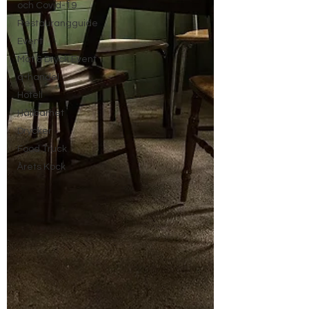
och Covid-19
Restaurangguide
Event
Mat & Dryck Event
q-handel
Hotell
Hållbarhet
Drycker
Food Truck
Årets Kock