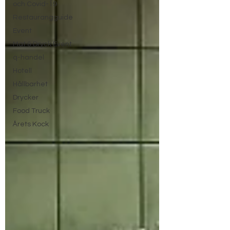
och Covid-19
Restaurangguide
Event
Mat & Dryck Event
q-handel
Hotell
Hållbarhet
Drycker
Food Truck
Årets Kock