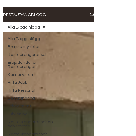
RESTAURANGBLOGG
Alla Blogginlägg
Alla Blogginlägg
Branschnyheter
Restaurangbransch
Erbjudande för
Restauranger
Kassasystem
Hitta Jobb
Hitta Personal
Besöksnäring
Jobbannons
Utbildning
Restaurangbranschen
och Corona
Restaurangbransch