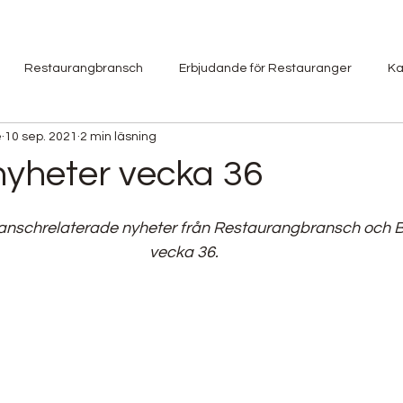
Restaurangbransch
Erbjudande för Restauranger
Ka
e
10 sep. 2021
2 min läsning
Besöksnäring
Jobbannons
Utbildning
Restaurang
yheter vecka 36
Restaurangguide
Event
Mat & Dryck Event
q-h
anschrelaterade nyheter från Restaurangbransch och B
vecka 36.
d Truck
Årets Kock