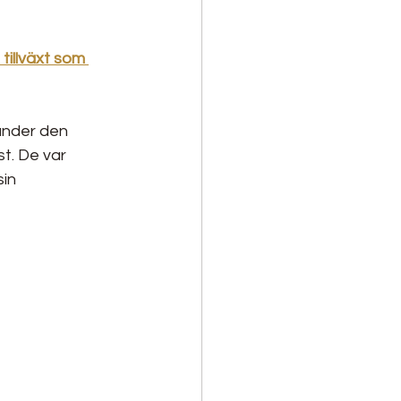
illväxt som 
under den 
t. De var 
in 