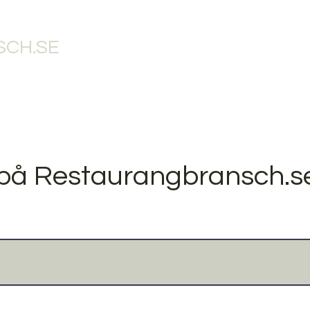
CH.SE
RANGBLOGG
RESTAURANGTJÄNSTER
RESTAURANGBUTIK
RE
på Restaurangbransch.se