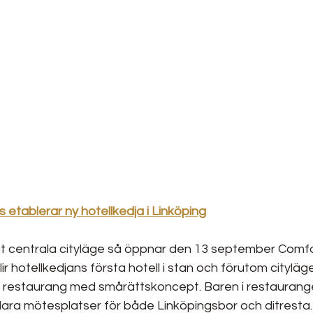
 etablerar ny hotellkedja i Linköping
 centrala cityläge så öppnar den 13 september Comfo
lir hotellkedjans första hotell i stan och förutom citylä
 restaurang med smårättskoncept. Baren i restaurange
klara mötesplatser för både Linköpingsbor och ditresta.