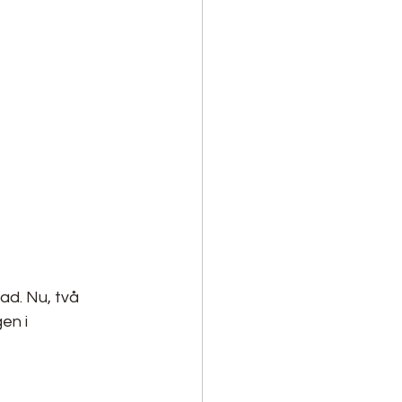
ad. Nu, två 
en i 