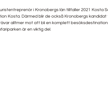
ristentreprenör i Kronobergs län tillfaller 2021 Kosta 
tion Kosta. Därmed blir de också Kronobergs kandidat ti
rävar alltmer mot att bli en komplett besöksdestinatio
ariparken är en viktig del.