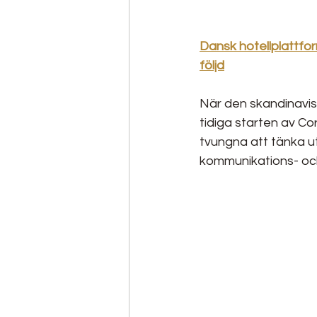
Dansk hotellplattfo
följd
När den skandinavis
tidiga starten av Co
tvungna att tänka uta
kommunikations- och