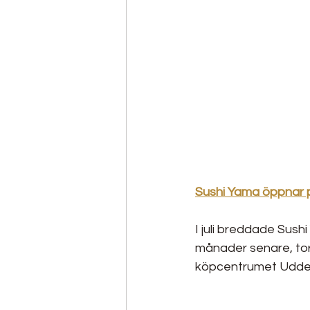
Sushi Yama öppnar p
I juli breddade Sus
månader senare, tor
köpcentrumet Uddev