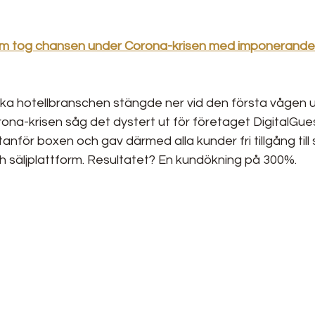
rm tog chansen under Corona-krisen med imponerande t
ka hotellbranschen stängde ner vid den första vågen 
rona-krisen såg det dystert ut för företaget DigitalGues
nför boxen och gav därmed alla kunder fri tillgång till s
 säljplattform. Resultatet? En kundökning på 300%.