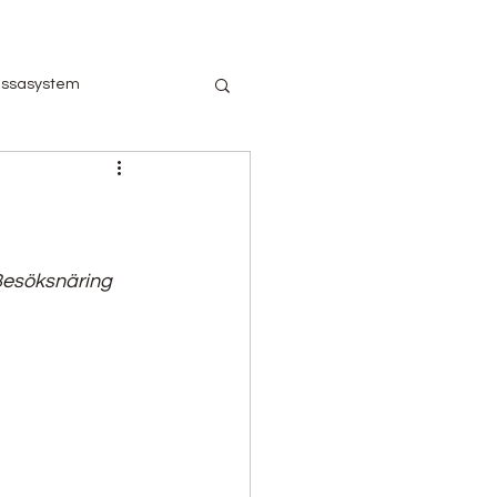
ssasystem
branschen och Corona
andel
Hotell
esöksnäring 