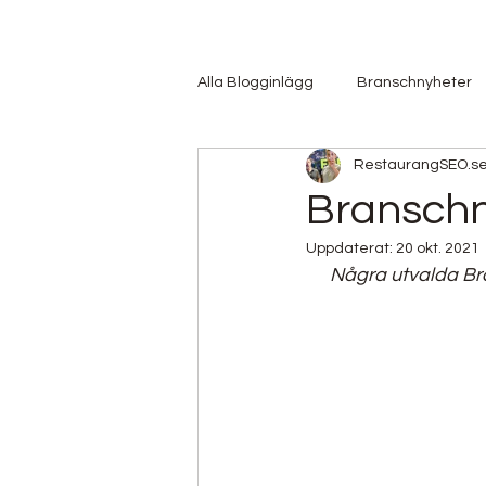
Alla Blogginlägg
Branschnyheter
RestaurangSEO.s
Hitta Jobb
Hitta Personal
Branschn
Uppdaterat:
20 okt. 2021
Restaurangbransch och Covid-19
Några utvalda Br
Hållbarhet
Drycker
Foo