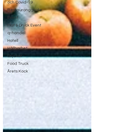
och Covid-19
Restaurangguide
Event
Mat & Dryck Event
q-handel
Hotell
Hållbarhet
Drycker
Food Truck
Årets Kock