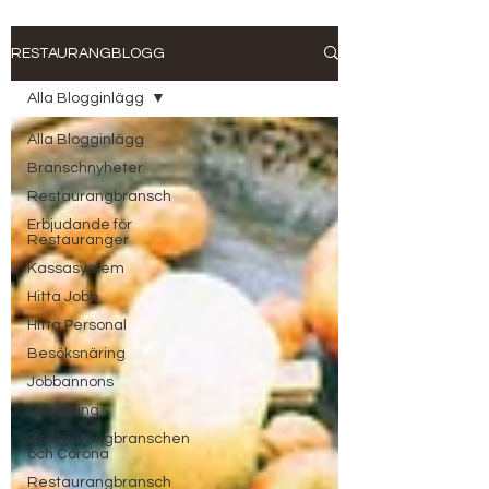
RESTAURANGBLOGG
Alla Blogginlägg
Alla Blogginlägg
Branschnyheter
Restaurangbransch
Erbjudande för
Restauranger
Kassasystem
Hitta Jobb
Hitta Personal
Besöksnäring
Jobbannons
Utbildning
Restaurangbranschen
och Corona
Restaurangbransch