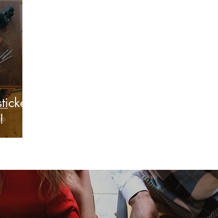
Jobbannons
Utbildning
Restaurangbranschen och 
Restaurangguide
Event
Mat & Dryck Event
q-h
d Truck
Årets Kock
ticker
!