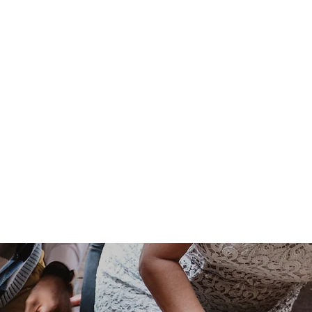
Corona
andel
Hotell