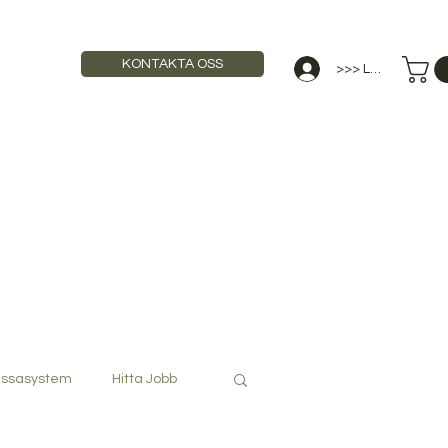
KONTAKTA OSS
>>> Logga in
STAURANGUTBILDNING
ANNONSERA
ssasystem
Hitta Jobb