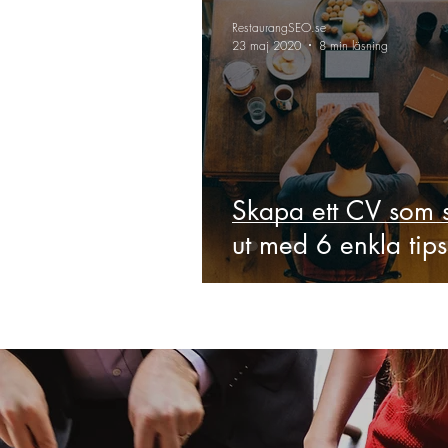
Hitta Personal
Besöksnäring
RestaurangSEO.se
23 maj 2020
8 min läsning
Restaurangbransch och Covid-19
Hållbarhet
Drycker
Foo
Skapa ett CV som s
ut med 6 enkla tips