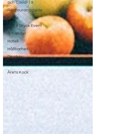
och Covid-19
Restaurangguide
Event
Mat & Dryck Event
q-handel
Hotell
Hållbarhet
Drycker
Food Truck
Årets Kock