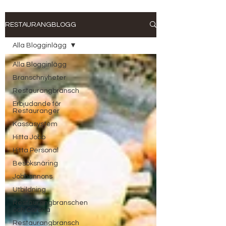
RESTAURANGBLOGG
Alla Blogginlägg
Alla Blogginlägg
Branschnyheter
Restaurangbransch
Erbjudande för
Restauranger
Kassasystem
Hitta Jobb
Hitta Personal
Besöksnäring
Jobbannons
Utbildning
Restaurangbranschen
och Corona
Restaurangbransch