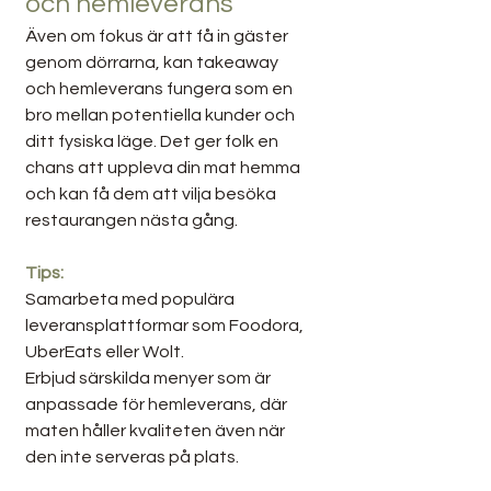
och hemleverans
Även om fokus är att få in gäster 
genom dörrarna, kan takeaway 
och hemleverans fungera som en 
bro mellan potentiella kunder och 
ditt fysiska läge. Det ger folk en 
chans att uppleva din mat hemma 
och kan få dem att vilja besöka 
restaurangen nästa gång.
Tips:
Samarbeta med populära 
leveransplattformar som Foodora, 
UberEats eller Wolt.
Erbjud särskilda menyer som är 
anpassade för hemleverans, där 
maten håller kvaliteten även när 
den inte serveras på plats.