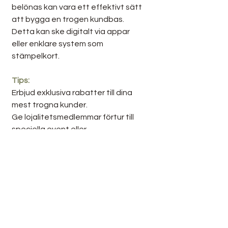
belönas kan vara ett effektivt sätt 
att bygga en trogen kundbas. 
Detta kan ske digitalt via appar 
eller enklare system som 
stämpelkort.
Tips:
Erbjud exklusiva rabatter till dina 
mest trogna kunder.
Ge lojalitetsmedlemmar förtur till 
speciella event eller 
menylanseringar.
9. Samla och analysera 
gästdata
För att förbättra upplevelsen för 
dina gäster och samtidigt öka 
bokningarna, är det viktigt att 