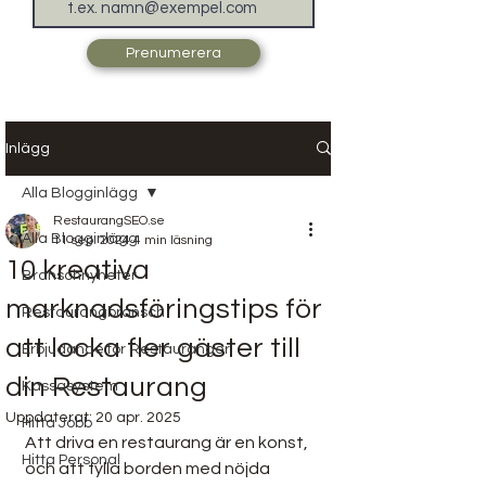
Prenumerera
Inlägg
Alla Blogginlägg
RestaurangSEO.se
Alla Blogginlägg
11 sep. 2024
4 min läsning
10 kreativa
Branschnyheter
marknadsföringstips för
Restaurangbransch
att locka fler gäster till
Erbjudande för Restauranger
din Restaurang
Kassasystem
Uppdaterat:
20 apr. 2025
Hitta Jobb
Att driva en restaurang är en konst, 
Hitta Personal
och att fylla borden med nöjda 