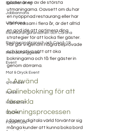
gäster är en av de största 
Besöksnäring
utmaningarna. Oavsett om du har 
Jobbannons
en nyöppnad restaurang eller har 
Utbildning
varit verksam i flera år, är det alltid 
en god idé att optimera dina 
Restaurangbranschen och Corona
strategier för att locka fler gäster. 
Restaurangbransch och Covid-19
Här går vi igenom några beprövade 
och kreativa sätt att öka 
Restaurangguide
bokningarna och få fler gäster in 
Event
genom dörrarna.
Mat & Dryck Event
1. Använd 
q-handel
Onlinebokning för att 
Hotell
förenkla 
Hållbarhet
bokningsprocessen
Drycker
I dagens digitala värld förväntar sig 
Food Truck
många kunder att kunna boka bord 