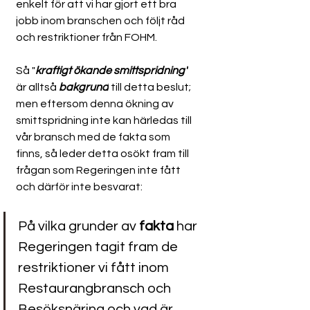
enkelt för att vi har gjort ett bra 
jobb inom branschen och följt råd 
och restriktioner från FOHM.  
Så "
kraftigt ökande smittspridning"
är alltså 
bakgrund
 till detta beslut; 
men eftersom denna ökning av 
smittspridning inte kan härledas till 
vår bransch med de fakta som 
finns, så leder detta osökt fram till 
frågan som Regeringen inte fått 
och därför inte besvarat:
På vilka grunder av 
fakta
 har 
Regeringen tagit fram de 
restriktioner vi fått inom 
Restaurangbransch och 
Besöksnäring och vad är 