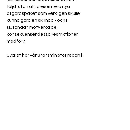
följd, utan att presentera nya 
åtgärdspaket som verkligen skulle 
kunna göra en skillnad - och i 
slutändan motverka de 
konsekvenser dessa restriktioner 
medför?
Svaret har vår Statsminister redan i 
sitt tal till Nationen:
"Det vi som land gör fel nu 
får vi lida för senare. 
Det vi gör rätt nu får vi 
glädje av senare"
Ur 
Stefan Löfven's tal till Nationen 
den 22:e november
Det är dags att göra det som är 