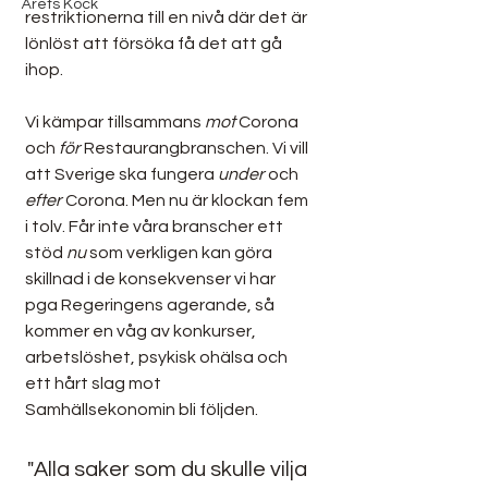
Årets Kock
restriktionerna till en nivå där det är 
lönlöst att försöka få det att gå 
ihop.
Vi kämpar tillsammans 
mot
 Corona 
och 
för
 Restaurangbranschen. Vi vill 
att Sverige ska fungera 
under
 och 
efter
 Corona. Men nu är klockan fem 
i tolv. Får inte våra branscher ett 
stöd 
nu
 som verkligen kan göra 
skillnad i de konsekvenser vi har 
pga Regeringens agerande, så 
kommer en våg av konkurser, 
arbetslöshet, psykisk ohälsa och 
ett hårt slag mot 
Samhällsekonomin bli följden.
"Alla saker som du skulle vilja 