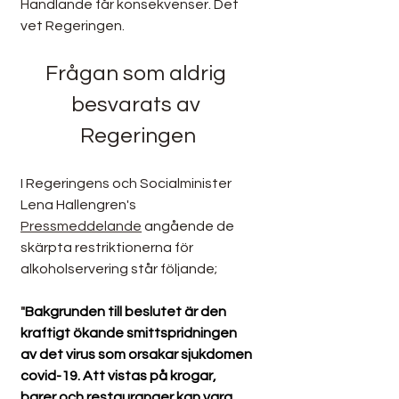
Handlande får konsekvenser. Det 
vet Regeringen. 
Frågan som aldrig 
besvarats av 
Regeringen
I Regeringens och Socialminister 
Lena Hallengren's 
Pressmeddelande
 angående de 
skärpta restriktionerna för 
alkoholservering står följande;
"
Bakgrunden till beslutet är den 
kraftigt ökande smittspridningen 
av det virus som orsakar sjukdomen 
covid-19. Att vistas på krogar, 
barer och restauranger kan vara 