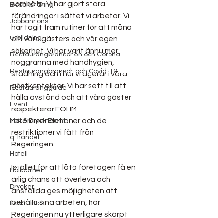
samhälle. Vi har gjort stora 
Besöksnäring
förändringar i sättet vi arbetar. Vi 
Jobbannons
har tagit fram rutiner för att måna 
Utbildning
om våra gästers och vår egen 
säkerhet. Vi har varit ännu mer 
Restaurangbranschen och Corona
noggranna med handhygien, 
Restaurangbransch och Covid-19
städning och i hur vi agerar i våra 
gästkontakter. Vi har sett till att 
Restaurangguide
hålla avstånd och att våra gäster 
Event
respekterar FOHM 
rekommendationer och de 
Mat & Dryck Event
restriktioner vi fått från 
q-handel
Regeringen. 
Hotell
Istället för att låta företagen få en 
Hållbarhet
ärlig chans att överleva och 
Drycker
anställda ges möjligheten att 
behålla sina arbeten, har 
Food Truck
Regeringen nu ytterligare skärpt 